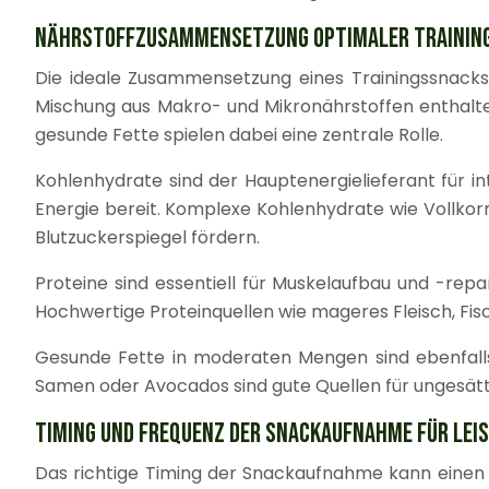
NÄHRSTOFFZUSAMMENSETZUNG OPTIMALER TRAININ
Die ideale Zusammensetzung eines Trainingssnacks
Mischung aus Makro- und Mikronährstoffen enthalte
gesunde Fette spielen dabei eine zentrale Rolle.
Kohlenhydrate sind der Hauptenergielieferant für int
Energie bereit. Komplexe Kohlenhydrate wie Vollkor
Blutzuckerspiegel fördern.
Proteine sind essentiell für Muskelaufbau und -repa
Hochwertige Proteinquellen wie mageres Fleisch, Fisch
Gesunde Fette in moderaten Mengen sind ebenfalls 
Samen oder Avocados sind gute Quellen für ungesätt
TIMING UND FREQUENZ DER SNACKAUFNAHME FÜR LEI
Das richtige Timing der Snackaufnahme kann einen e